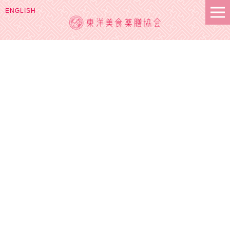
ENGLISH
お知らせ
HOME
|
お知らせ・ブログ
|
template.detail
[%list_start%]
[%category%]