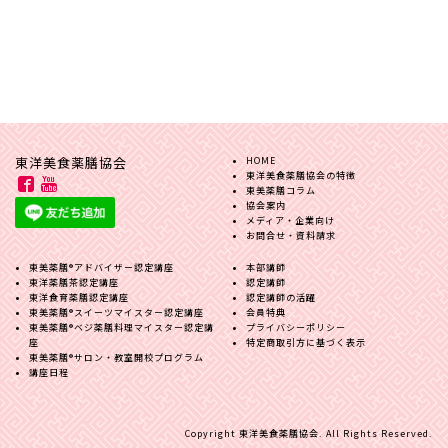
[%title%]
東洋美食薬膳協会
HOME
東洋美食薬膳協会の特徴
東美薬膳コラム
協会案内
メディア・企業向け
お問合せ・資料請求
東美薬膳®︎アドバイザー認定講座
本部講師
東洋薬膳茶認定講座
認定講師
東洋食育薬膳認定講座
認定講師の活躍
東美薬膳®︎スイーツマイスター認定講座
会員特典
東美薬膳®︎ベジ薬膳料理マイスター認定講
プライバシーポリシー
座
特定商取引方に基づく表示
東美薬膳®︎サロン・教室開校プログラム
講座日程
Copyright 東洋美食薬膳協会. All Rights Reserved.